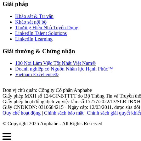
Giải pháp
Khảo sát & Tư vấn
Khảo sát nội bộ
Thương Hiệu Nhà Tuyển Dụng
LinkedIn Talent Solutions
LinkedIn Learning
Giải thưởng & Chứng nhận
100 Nơi Làm Việc Tốt Nhất Việt Nam®
Doanh nghiệp có Nguồn Nhân lực Hạnh Phúc™
Vietnam Excellence®
Đơn vị chủ quản: Công ty Cổ phần Anphabe
Giấy phép MXH số 124/GP-BTTTT do Bộ Thông Tin và Truyền thôn
Giấy phép hoạt động dịch vụ việc làm số 15257/2022/13/SLĐTBXH-
Giấy CNĐKDN: 0310684215 - Ngày cấp: 12/03/2011, được sửa đổi l
Quy chế hoạt động
|
Chính sách bảo mật
|
Chính sách giải quyết khiế
© Copyright 2025 Anphabe - All Rights Reserved