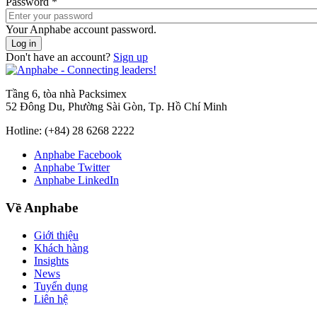
Password
*
Your Anphabe account password.
Don't have an account?
Sign up
Tầng 6, tòa nhà Packsimex
52 Đông Du, Phường Sài Gòn, Tp. Hồ Chí Minh
Hotline:
(+84) 28 6268 2222
Anphabe Facebook
Anphabe Twitter
Anphabe LinkedIn
Về Anphabe
Giới thiệu
Khách hàng
Insights
News
Tuyển dụng
Liên hệ